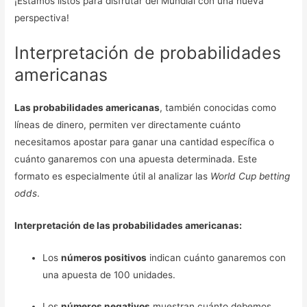
¡Estamos listos para disfrutar del Mundial con una nueva
perspectiva!
Interpretación de probabilidades
americanas
Las probabilidades americanas
, también conocidas como
líneas de dinero, permiten ver directamente cuánto
necesitamos apostar para ganar una cantidad específica o
cuánto ganaremos con una apuesta determinada. Este
formato es especialmente útil al analizar las
World Cup betting
odds
.
Interpretación de las probabilidades americanas:
Los
números positivos
indican cuánto ganaremos con
una apuesta de 100 unidades.
Los
números negativos
muestran cuánto debemos