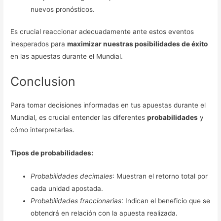
nuevos pronósticos.
Es crucial reaccionar adecuadamente ante estos eventos
inesperados para
maximizar nuestras posibilidades de éxito
en las apuestas durante el Mundial.
Conclusion
Para tomar decisiones informadas en tus apuestas durante el
Mundial, es crucial entender las diferentes
probabilidades
y
cómo interpretarlas.
Tipos de probabilidades:
Probabilidades decimales
: Muestran el retorno total por
cada unidad apostada.
Probabilidades fraccionarias
: Indican el beneficio que se
obtendrá en relación con la apuesta realizada.