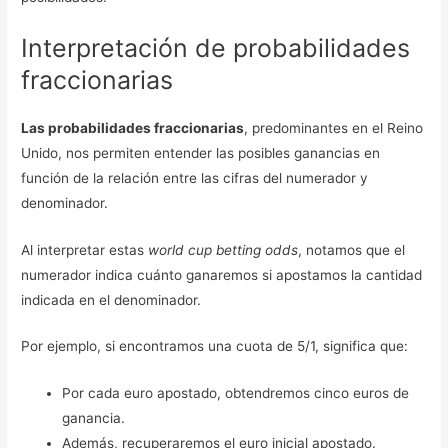
Interpretación de probabilidades
fraccionarias
Las probabilidades fraccionarias
, predominantes en el Reino
Unido, nos permiten entender las posibles ganancias en
función de la relación entre las cifras del numerador y
denominador.
Al interpretar estas
world cup betting odds
, notamos que el
numerador indica cuánto ganaremos si apostamos la cantidad
indicada en el denominador.
Por ejemplo, si encontramos una cuota de 5/1, significa que:
Por cada euro apostado, obtendremos cinco euros de
ganancia.
Además, recuperaremos el euro inicial apostado.