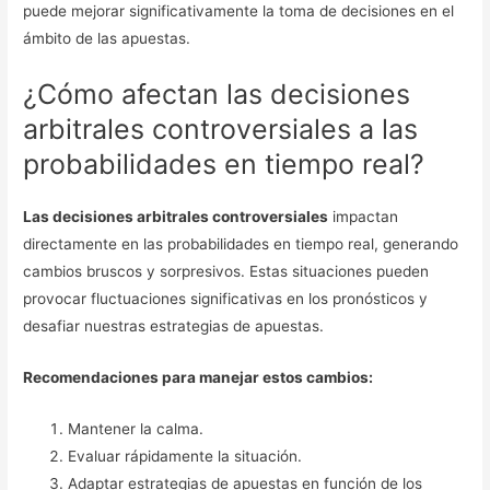
puede mejorar significativamente la toma de decisiones en el
ámbito de las apuestas.
¿Cómo afectan las decisiones
arbitrales controversiales a las
probabilidades en tiempo real?
Las decisiones arbitrales controversiales
impactan
directamente en las probabilidades en tiempo real, generando
cambios bruscos y sorpresivos. Estas situaciones pueden
provocar fluctuaciones significativas en los pronósticos y
desafiar nuestras estrategias de apuestas.
Recomendaciones para manejar estos cambios:
Mantener la calma.
Evaluar rápidamente la situación.
Adaptar estrategias de apuestas en función de los