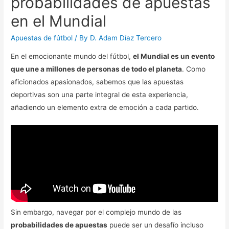
probabilidades de apuestas
en el Mundial
Apuestas de fútbol
/ By
D. Adam Díaz Tercero
En el emocionante mundo del fútbol,
el Mundial es un evento
que une a millones de personas de todo el planeta
. Como
aficionados apasionados, sabemos que las apuestas
deportivas son una parte integral de esta experiencia,
añadiendo un elemento extra de emoción a cada partido.
Sin embargo, navegar por el complejo mundo de las
probabilidades de apuestas
puede ser un desafío incluso