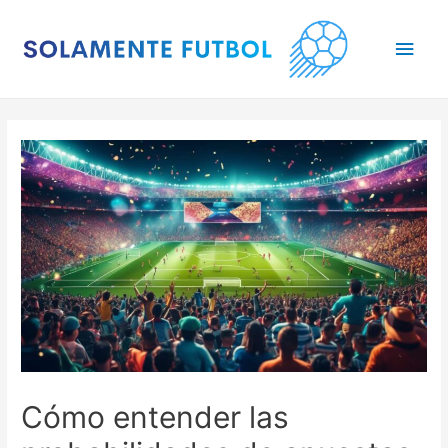
Main
Men
Cómo entender las