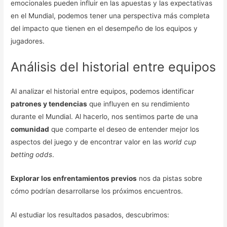
emocionales pueden influir en las apuestas y las expectativas
en el Mundial, podemos tener una perspectiva más completa
del impacto que tienen en el desempeño de los equipos y
jugadores.
Análisis del historial entre equipos
Al analizar el historial entre equipos, podemos identificar
patrones y tendencias
que influyen en su rendimiento
durante el Mundial. Al hacerlo, nos sentimos parte de una
comunidad
que comparte el deseo de entender mejor los
aspectos del juego y de encontrar valor en las
world cup
betting odds
.
Explorar los enfrentamientos previos
nos da pistas sobre
cómo podrían desarrollarse los próximos encuentros.
Al estudiar los resultados pasados, descubrimos: