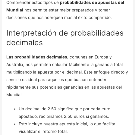
Comprender estos tipos de
probabilidades de apuestas del
Mundial
nos permite estar mejor preparados y tomar
decisiones que nos acerquen más al éxito compartido.
Interpretación de probabilidades
decimales
Las probabilidades decimales
, comunes en Europa y
Australia, nos permiten calcular fácilmente la ganancia total
multiplicando la apuesta por el decimal. Este enfoque directo y
sencillo es ideal para aquellos que buscan entender
rápidamente sus potenciales ganancias en las apuestas del
Mundial.
Un decimal de 2.50 significa que por cada euro
apostado, recibiríamos 2.50 euros si ganamos.
Esto incluye nuestra apuesta inicial, lo que facilita
visualizar el retorno total.