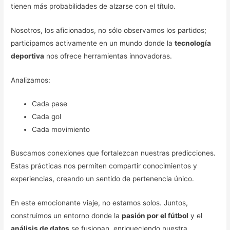
tienen más probabilidades de alzarse con el título.
Nosotros, los aficionados, no sólo observamos los partidos;
participamos activamente en un mundo donde la
tecnología
deportiva
nos ofrece herramientas innovadoras.
Analizamos:
Cada pase
Cada gol
Cada movimiento
Buscamos conexiones que fortalezcan nuestras predicciones.
Estas prácticas nos permiten compartir conocimientos y
experiencias, creando un sentido de pertenencia único.
En este emocionante viaje, no estamos solos. Juntos,
construimos un entorno donde la
pasión por el fútbol
y el
análisis de datos
se fusionan, enriqueciendo nuestra