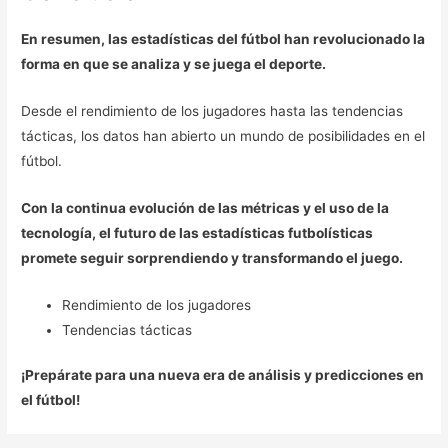
En resumen, las estadísticas del fútbol han revolucionado la
forma en que se analiza y se juega el deporte.
Desde el rendimiento de los jugadores hasta las tendencias
tácticas, los datos han abierto un mundo de posibilidades en el
fútbol.
Con la continua evolución de las métricas y el uso de la
tecnología, el futuro de las estadísticas futbolísticas
promete seguir sorprendiendo y transformando el juego.
Rendimiento de los jugadores
Tendencias tácticas
¡Prepárate para una nueva era de análisis y predicciones en
el fútbol!