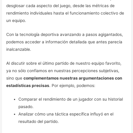
desglosar cada aspecto del juego, desde las métricas de
rendimiento individuales hasta el funcionamiento colectivo de
un equipo.
Con la tecnología deportiva avanzando a pasos agigantados,
podemos acceder a información detallada que antes parecía
inalcanzable.
Al discutir sobre el último partido de nuestro equipo favorito,
ya no sólo confiamos en nuestras percepciones subjetivas,
sino que
complementamos nuestras argumentaciones con
estadísticas precisas
. Por ejemplo, podemos:
Comparar el rendimiento de un jugador con su historial
pasado.
Analizar cómo una táctica específica influyó en el
resultado del partido.