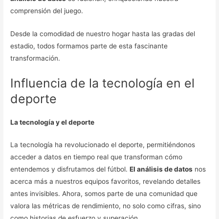
comprensión del juego.
Desde la comodidad de nuestro hogar hasta las gradas del
estadio, todos formamos parte de esta fascinante
transformación.
Influencia de la tecnología en el
deporte
La tecnología y el deporte
La tecnología ha revolucionado el deporte, permitiéndonos
acceder a datos en tiempo real que transforman cómo
entendemos y disfrutamos del fútbol.
El análisis de datos
nos
acerca más a nuestros equipos favoritos, revelando detalles
antes invisibles. Ahora, somos parte de una comunidad que
valora las métricas de rendimiento, no solo como cifras, sino
como historias de esfuerzo y superación.