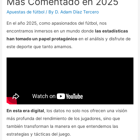
Más Comentado en 2025
Apuestas de fútbol
/ By
D. Adam Díaz Tercero
En el año 2025, como apasionados del fútbol, nos
encontramos inmersos en un mundo donde
las estadísticas
han tomado un papel protagónico
en el análisis y disfrute de
este deporte que tanto amamos.
En esta era digital
, los datos no solo nos ofrecen una visión
más profunda del rendimiento de los jugadores, sino que
también transforman la manera en que entendemos las
estrategias y tácticas del juego.