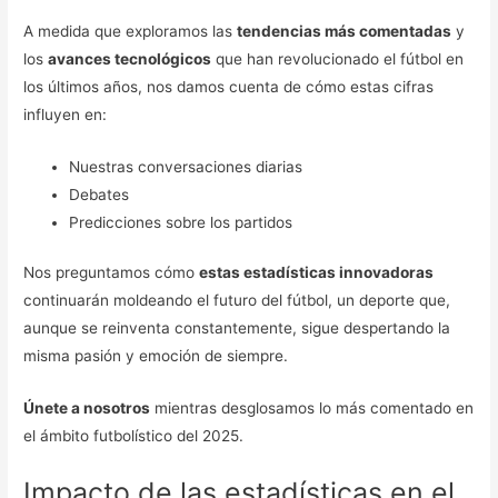
A medida que exploramos las
tendencias más comentadas
y
los
avances tecnológicos
que han revolucionado el fútbol en
los últimos años, nos damos cuenta de cómo estas cifras
influyen en:
Nuestras conversaciones diarias
Debates
Predicciones sobre los partidos
Nos preguntamos cómo
estas estadísticas innovadoras
continuarán moldeando el futuro del fútbol, un deporte que,
aunque se reinventa constantemente, sigue despertando la
misma pasión y emoción de siempre.
Únete a nosotros
mientras desglosamos lo más comentado en
el ámbito futbolístico del 2025.
Impacto de las estadísticas en el