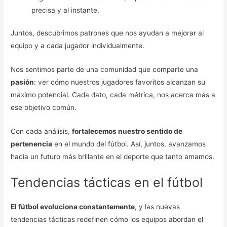
precisa y al instante.
Juntos, descubrimos patrones que nos ayudan a mejorar al
equipo y a cada jugador individualmente.
Nos sentimos parte de una comunidad que comparte una
pasión
: ver cómo nuestros jugadores favoritos alcanzan su
máximo potencial. Cada dato, cada métrica, nos acerca más a
ese objetivo común.
Con cada análisis,
fortalecemos nuestro sentido de
pertenencia
en el mundo del fútbol. Así, juntos, avanzamos
hacia un futuro más brillante en el deporte que tanto amamos.
Tendencias tácticas en el fútbol
El fútbol evoluciona constantemente
, y las nuevas
tendencias tácticas redefinen cómo los equipos abordan el