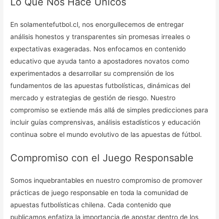
Lo Que Nos Hace Únicos
En solamentefutbol.cl, nos enorgullecemos de entregar
análisis honestos y transparentes sin promesas irreales o
expectativas exageradas. Nos enfocamos en contenido
educativo que ayuda tanto a apostadores novatos como
experimentados a desarrollar su comprensión de los
fundamentos de las apuestas futbolísticas, dinámicas del
mercado y estrategias de gestión de riesgo. Nuestro
compromiso se extiende más allá de simples predicciones para
incluir guías comprensivas, análisis estadísticos y educación
continua sobre el mundo evolutivo de las apuestas de fútbol.
Compromiso con el Juego Responsable
Somos inquebrantables en nuestro compromiso de promover
prácticas de juego responsable en toda la comunidad de
apuestas futbolísticas chilena. Cada contenido que
publicamos enfatiza la importancia de apostar dentro de los