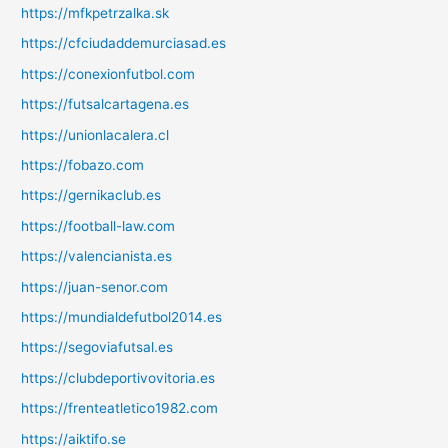
https://mfkpetrzalka.sk
https://cfciudaddemurciasad.es
https://conexionfutbol.com
https://futsalcartagena.es
https://unionlacalera.cl
https://fobazo.com
https://gernikaclub.es
https://football-law.com
https://valencianista.es
https://juan-senor.com
https://mundialdefutbol2014.es
https://segoviafutsal.es
https://clubdeportivovitoria.es
https://frenteatletico1982.com
https://aiktifo.se