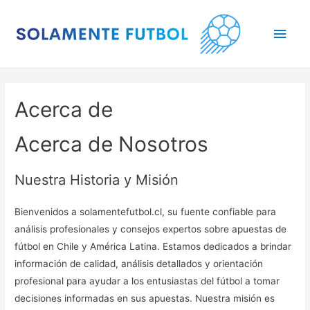
Main
Men
Acerca de
Acerca de Nosotros
Nuestra Historia y Misión
Bienvenidos a solamentefutbol.cl, su fuente confiable para
análisis profesionales y consejos expertos sobre apuestas de
fútbol en Chile y América Latina. Estamos dedicados a brindar
información de calidad, análisis detallados y orientación
profesional para ayudar a los entusiastas del fútbol a tomar
decisiones informadas en sus apuestas. Nuestra misión es