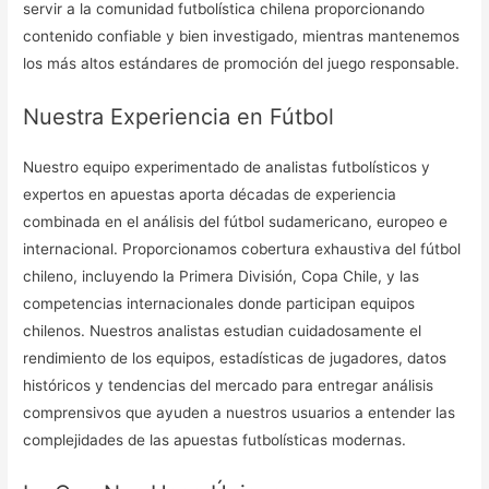
servir a la comunidad futbolística chilena proporcionando
contenido confiable y bien investigado, mientras mantenemos
los más altos estándares de promoción del juego responsable.
Nuestra Experiencia en Fútbol
Nuestro equipo experimentado de analistas futbolísticos y
expertos en apuestas aporta décadas de experiencia
combinada en el análisis del fútbol sudamericano, europeo e
internacional. Proporcionamos cobertura exhaustiva del fútbol
chileno, incluyendo la Primera División, Copa Chile, y las
competencias internacionales donde participan equipos
chilenos. Nuestros analistas estudian cuidadosamente el
rendimiento de los equipos, estadísticas de jugadores, datos
históricos y tendencias del mercado para entregar análisis
comprensivos que ayuden a nuestros usuarios a entender las
complejidades de las apuestas futbolísticas modernas.