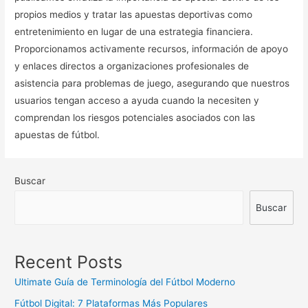
propios medios y tratar las apuestas deportivas como
entretenimiento en lugar de una estrategia financiera.
Proporcionamos activamente recursos, información de apoyo
y enlaces directos a organizaciones profesionales de
asistencia para problemas de juego, asegurando que nuestros
usuarios tengan acceso a ayuda cuando la necesiten y
comprendan los riesgos potenciales asociados con las
apuestas de fútbol.
Buscar
Buscar
Recent Posts
Ultimate Guía de Terminología del Fútbol Moderno
Fútbol Digital: 7 Plataformas Más Populares