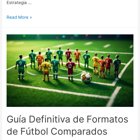
Estrategia …
Timing
Read More »
del
Fútbol:
¿Cuándo
Deciden
los
Jugadores?
Guía Definitiva de Formatos
de Fútbol Comparados