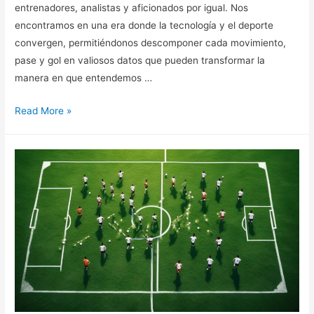
entrenadores, analistas y aficionados por igual. Nos
encontramos en una era donde la tecnología y el deporte
convergen, permitiéndonos descomponer cada movimiento,
pase y gol en valiosos datos que pueden transformar la
manera en que entendemos …
Cómo
Read More »
Analizar
Datos
de
Rendimiento
del
Fútbol