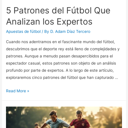
5 Patrones del Fútbol Que
Analizan los Expertos
Apuestas de fútbol
/ By
D. Adam Díaz Tercero
Cuando nos adentramos en el fascinante mundo del fútbol,
descubrimos que el deporte rey está lleno de complejidades y
patrones. Aunque a menudo pasan desapercibidos para el
espectador casual, estos patrones son objeto de un análisis
profundo por parte de expertos. A lo largo de este artículo,
exploraremos cinco patrones del fútbol que han capturado …
5
Read More »
Patrones
del
Fútbol
Que
Analizan