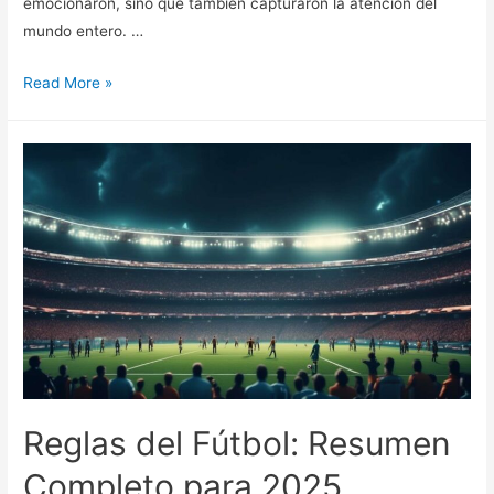
emocionaron, sino que también capturaron la atención del
mundo entero. …
7
Read More »
Historias
del
Fútbol
Que
Se
Volvieron
Virales
Reglas del Fútbol: Resumen
Completo para 2025