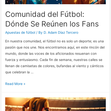
Comunidad del Fútbol:
Dónde Se Reúnen los Fans
Apuestas de fútbol
/ By
D. Adam Díaz Tercero
En nuestra comunidad, el fútbol no es solo un deporte; es una
pasión que nos une. Nos encontramos aquí, en este rincón del
mundo, donde las voces de los aficionados resuenan con
fuerza y entusiasmo. Cada fin de semana, nuestras calles se
llenan de camisetas de colores, bufandas al viento y cánticos
que celebran la …
Comunidad
Read More »
del
Fútbol:
Dónde
Se