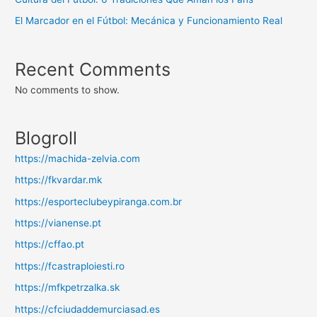
El Marcador en el Fútbol: Mecánica y Funcionamiento Real
Recent Comments
No comments to show.
Blogroll
https://machida-zelvia.com
https://fkvardar.mk
https://esporteclubeypiranga.com.br
https://vianense.pt
https://cffao.pt
https://fcastraploiesti.ro
https://mfkpetrzalka.sk
https://cfciudaddemurciasad.es