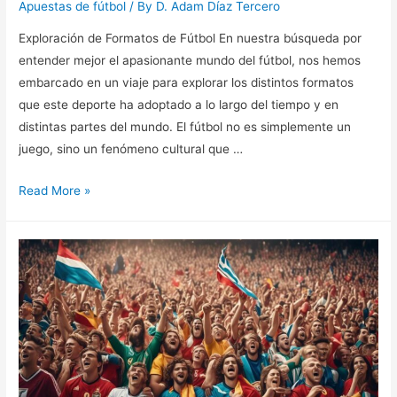
Apuestas de fútbol
/ By
D. Adam Díaz Tercero
Exploración de Formatos de Fútbol En nuestra búsqueda por
entender mejor el apasionante mundo del fútbol, nos hemos
embarcado en un viaje para explorar los distintos formatos
que este deporte ha adoptado a lo largo del tiempo y en
distintas partes del mundo. El fútbol no es simplemente un
juego, sino un fenómeno cultural que …
Guía
Read More »
Definitiva
de
Formatos
de
Fútbol
Comparados