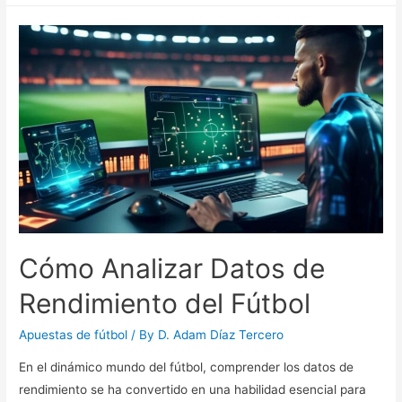
Fútbol:
8
Datos
Curiosos
Cómo Analizar Datos de
Rendimiento del Fútbol
Apuestas de fútbol
/ By
D. Adam Díaz Tercero
En el dinámico mundo del fútbol, comprender los datos de
rendimiento se ha convertido en una habilidad esencial para