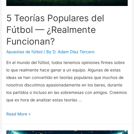
5 Teorías Populares del
Fútbol — ¿Realmente
Funcionan?
Apuestas de fútbol
/ By
D. Adam Díaz Tercero
En el mundo del fútbol, todos tenemos opiniones firmes sobre
lo que realmente hace ganar a un equipo. Algunas de estas
ideas se han convertido en teorías populares que muchos de
nosotros discutimos apasionadamente en los bares, durante
los partidos o incluso en las sobremesas con amigos. Creemos
que es hora de analizar estas teorías …
5
Read More »
Teorías
Populares